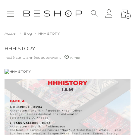
0
Accueil
>
Blog
>
HHHISTORY
HHHISTORY
Posté sur
2 années auparavant
Aimer