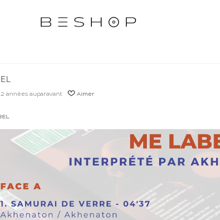
BEL
2 années auparavant
Aimer