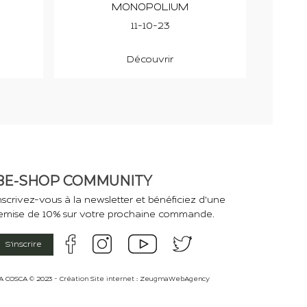
MONOPOLIUM
WARR
11-10-23
Découvrir
BE-SHOP COMMUNITY
nscrivez-vous à la newsletter et bénéficiez d'une
emise de 10% sur votre prochaine commande.
S'inscrire
A COSCA © 2023 - Création Site internet :
ZeugmaWebAgency