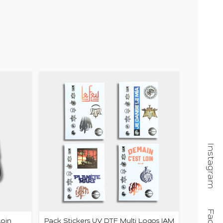
Instagram
Loin
Pack Stickers UV DTF Multi Logos IAM
To