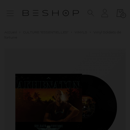
0
Accueil
>
CULTURE "ESSENTIELLES"
>
VINYLS
>
Vinyl Soldats de
fortune