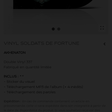
VINYL SOLDATS DE FORTUNE
AKHENATON
Double Vinyl 33T
Fabriqué en quantité limitée
INCLUS :
**
- Sticker du visuel
- Téléchargement MP3 de l'album (+ 4 inédits)
- Téléchargement des paroles
Expédition :
En cas de commande contenant un article en
précommande, celle-ci sera expédiée dans son intégralité à partir de
la date de disponibilité du produit. Si vous souhaitez recevoir des