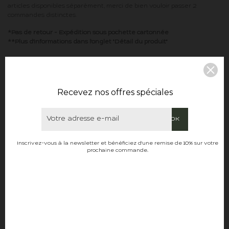
articles disponibles séparément, merci de bien vouloir passer 2
commandes distinctes.
*Pas de retour - Expédition sous pochette cartonnée
**Plus d'informations dans l'onglet "Détail du produit"
DESCRIPTION
Recevez nos offres spéciales
DÉTAILS DU PRODUIT
Inscrivez-vous à la newsletter et bénéficiez d'une remise de 10% sur votre
29,99 €
TTC
prochaine commande.
Rupture de stock
QR Code
Ajouter à la liste de souhaits
(
16
)
Partager