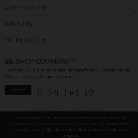
NOTRE SOCIÉTÉ
PRODUITS
VOTRE COMPTE
BE-SHOP COMMUNITY
Inscrivez-vous à la newsletter et bénéficiez d'une remise de
10% sur votre prochaine commande.
S'inscrire
LA COSCA © 2023 - Création Site internet :
ZeugmaWebAgency
Notre boutique en ligne utilise des cookies pour offrir une
meilleure expérience utilisateur et nous vous recommandons
d'accepter leur utilisation pour profiter pleinement de votre
navigation.