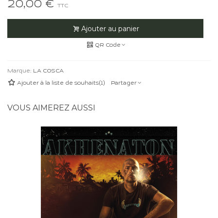
20,00 €
TTC
Ajouter au panier
QR Code
Marque:
LA COSCA
Ajouter à la liste de souhaits
(
1
)
Partager
VOUS AIMEREZ AUSSI