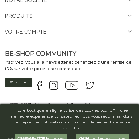
NOTRE SOCIÉTÉ
PRODUITS
VOTRE COMPTE
BE-SHOP COMMUNITY
Inscrivez-vous à la newsletter et bénéficiez d'une remise de
10% sur votre prochaine commande.
S'inscrire
LA COSCA © 2023 - Création Site internet :
ZeugmaWebAgency
Notre boutique en ligne utilise des cookies pour offrir une
meilleure expérience utilisateur et nous vous recommandons
d'accepter leur utilisation pour profiter pleinement de votre
navigation.
chevron_right
done
Cookies Paramètres
Accepter les cookies