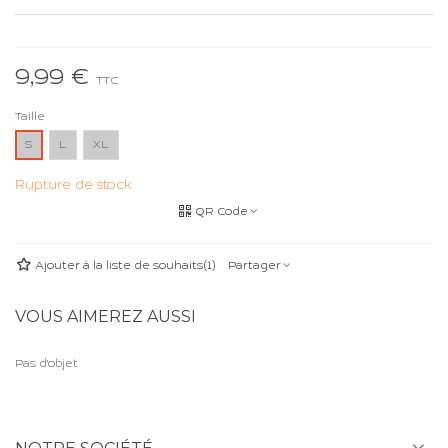
9,99 €
TTC
Taille
S
L
XL
Rupture de stock
QR Code
Ajouter à la liste de souhaits
(
1
)
Partager
VOUS AIMEREZ AUSSI
Pas d'objet