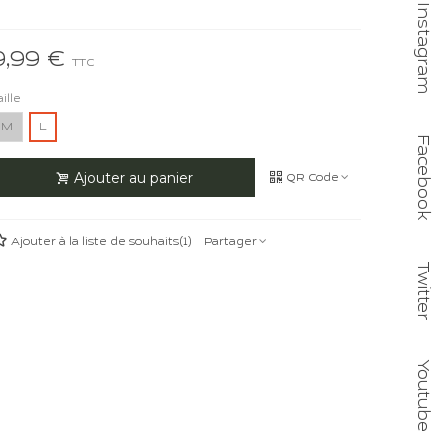
Instagram
9,99 €
TTC
aille
M
L
Facebook
Ajouter au panier
QR Code
Ajouter à la liste de souhaits
(
1
)
Partager
Twitter
Youtube