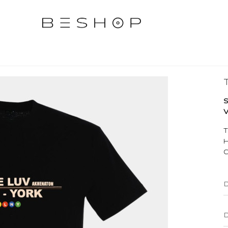
S
V
T
H
C