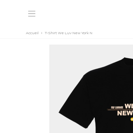
Accueil
>
T-Shirt We Luv New York N