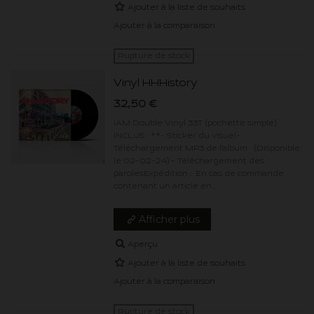
Ajouter à la liste de souhaits
Ajouter à la comparaison
Rupture de stock
Vinyl HHHistory
32,50 €
IAM Double Vinyl 33T (pochette simple)
INCLUS : **- Sticker du visuel-
Téléchargement MP3 de l'album (Disponible
le 02-02-24) - Téléchargement des
parolesExpédition : En cas de commande
contenant un article en...
Afficher plus
Aperçu
Ajouter à la liste de souhaits
Ajouter à la comparaison
Rupture de stock