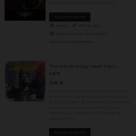
AKHENATON Sortie le 14 mars 2006
Ajouter au panier
Aperçu
Afficher plus
Ajouter à la liste de souhaits
Ajouter à la comparaison
The Whole In My Heart Part I -
MP3
3,61 €
AKHENATON &amp; NAPOLEON DA LEGEND
Si Akhenaton est avant tout réputé pour sa
plume, son talent de beatmaker a également
laissé son empreinte. Sur cet EP, il invite
Napoleon Da Legend, lyricist engagé et
rappeur hors...
Ajouter au panier