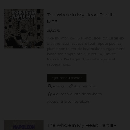
The Whole In My Heart Part II -
MP3
3,61 €
AKHENATON &amp; NAPOLEON DA LEGEND
Si Akhenaton est avant tout réputé pour sa
plume, son talent de beatmaker a également
laissé son empreinte. Sur cet EP, il invite
Napoleon Da Legend, lyricist engagé et
rappeur hors...
Recevez nos offres spéciales
Ajouter au panier
Aperçu
Afficher plus
Ajouter à la liste de souhaits
Ajouter à la comparaison
Inscrivez-vous à la newsletter et bénéficiez d'une remise de 10% sur votre
prochaine commande.
The Whole In My Heart Part III -