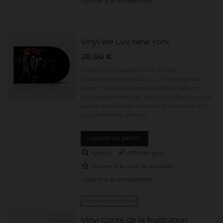
Ajouter à la comparaison
Vinyl We Luv New York
29,99 €
AKHENATON &amp; FAF LARAGE
Double Vinyl 33T INCLUS : **- Sticker du
visuel- Téléchargement MP3 de l'album -
Téléchargement des paroles Expédition : En
cas de commande contenant un article en
précommande, celle-ci...
Ajouter au panier
Aperçu
Afficher plus
Ajouter à la liste de souhaits
Ajouter à la comparaison
Rupture de stock
Vinyl Conte de la frustration