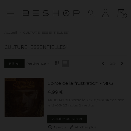
0
Accueil
>
CULTURE "ESSENTIELLES"
CULTURE "ESSENTIELLES"
Précédent
Sui
2/3
Filtrer
Pertinence
Conte de la frustration - MP3
4,99 €
AKHENATON Sortie le 26/10/2010Réédition
le 11-05-23 inclus 2 inédits
Ajouter au panier
Aperçu
Afficher plus