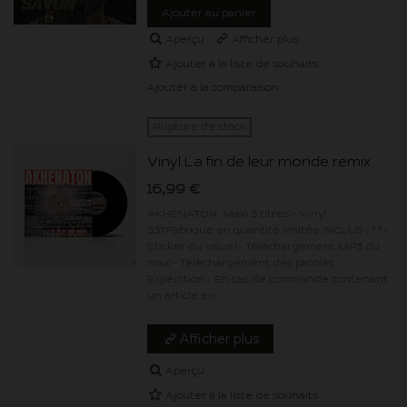
Ajouter au panier
Aperçu
Afficher plus
Ajouter à la liste de souhaits
Ajouter à la comparaison
Rupture de stock
Vinyl La fin de leur monde remix
16,99 €
AKHENATON Maxi 3 titres - Vinyl
33TFabriqué en quantité limitée INCLUS : **-
Sticker du visuel- Téléchargement MP3 du
maxi- Téléchargement des paroles
Expédition : En cas de commande contenant
un article en...
Afficher plus
Aperçu
Ajouter à la liste de souhaits