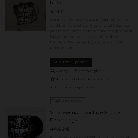
MP3
3,61 €
AKHENATON &amp; NAPOLEON DA LEGEND
Si Akhenaton est avant tout réputé pour sa
plume, son talent de beatmaker a également
laissé son empreinte. Sur cet EP, il invite
Napoleon Da Legend, lyricist engagé et
rappeur hors...
Ajouter au panier
Aperçu
Afficher plus
Ajouter à la liste de souhaits
Ajouter à la comparaison
Rupture de stock
Vinyl Warrior Tour Live Studio
Recordings
44,99 €
IAM Quadruple Vinyl 33T (pochette double)