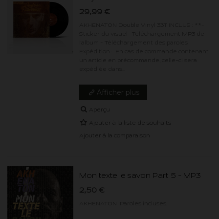
29,99 €
AKHENATON Double Vinyl 33T INCLUS : **-
Sticker du visuel- Téléchargement MP3 de
l'album - Téléchargement des paroles
Expédition : En cas de commande contenant
un article en précommande, celle-ci sera
expédiée dans...
Afficher plus
Aperçu
Ajouter à la liste de souhaits
Ajouter à la comparaison
Mon texte le savon Part 5 - MP3
2,50 €
AKHENATON Paroles incluses.