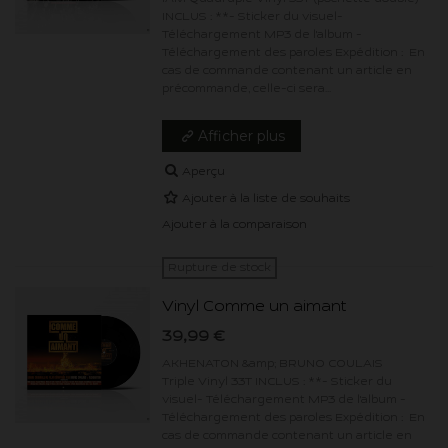
INCLUS : **- Sticker du visuel-
Téléchargement MP3 de l'album -
Téléchargement des paroles Expédition : En
cas de commande contenant un article en
précommande, celle-ci sera...
Afficher plus
Aperçu
Ajouter à la liste de souhaits
Ajouter à la comparaison
Rupture de stock
Vinyl Comme un aimant
39,99 €
AKHENATON &amp; BRUNO COULAIS
Triple Vinyl 33T INCLUS : **- Sticker du
visuel- Téléchargement MP3 de l'album -
Téléchargement des paroles Expédition : En
cas de commande contenant un article en