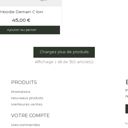
Hoodie Demain C loin
45,00 €
Ajouter au panier
Chargez plus de produits
Affichage
1
-18 de 310 article(s)
PRODUITS
I
Promotions
r
Nouveaux produits
Meilleures ventes
VOTRE COMPTE
L
Mes commandes