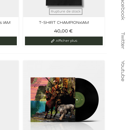
Facebook
Rupture de stock
s IAM
T-SHIRT CHAMPIONxIAM
40,00 €
sur votre
Twitter
Afficher plus
Youtube