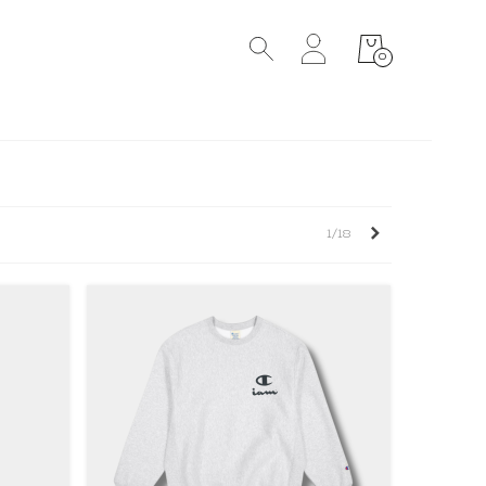
0
Suivant
1/18