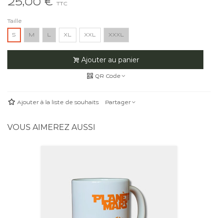
25,00 €
TTC
Taille
S
M
L
XL
XXL
XXXL
Ajouter au panier
QR Code
Ajouter à la liste de souhaits
Partager
VOUS AIMEREZ AUSSI