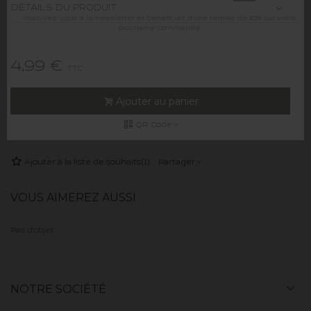
DÉTAILS DU PRODUIT
Inscrivez-vous à la newsletter et bénéficiez d'une remise de 10% sur votre
prochaine commande.
4,99 €
TTC
Ajouter au panier
QR Code
Ajouter à la liste de souhaits
(
1
)
Partager
VOUS AIMEREZ AUSSI
Pas d'objet
NOTRE SOCIÉTÉ