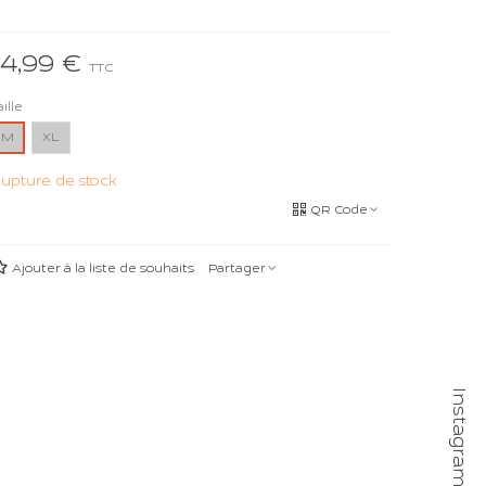
14,99 €
TTC
aille
M
XL
upture de stock
QR Code
Ajouter à la liste de souhaits
Partager
Instagram