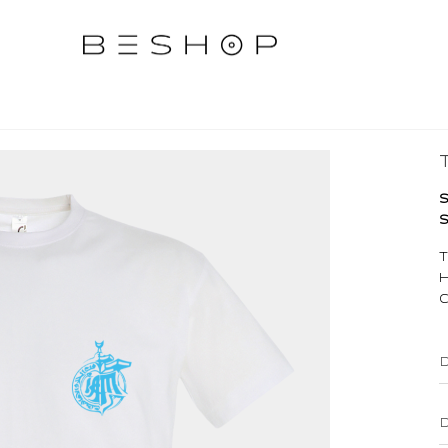
S
S
T
H
C